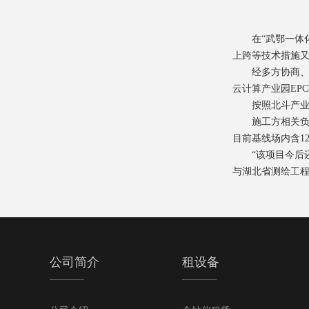
在“武鄂一体化
上跨等技术措施
经多方协商、专
云计算产业园EP
按照北斗产业高
施工方相关负责
目前基线场内含1
“该项目今后还将
与湖北省测绘工
公司简介
租设备