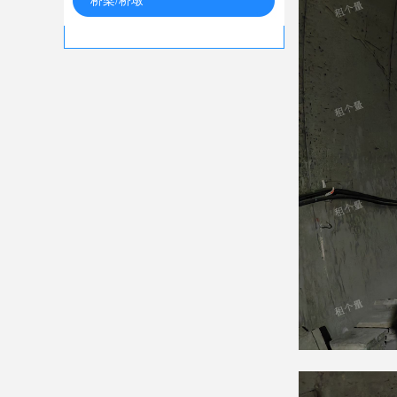
桥梁/桥墩