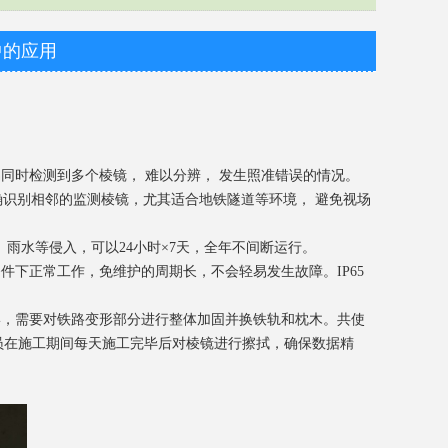
中的应用
时检测到多个棱镜， 难以分辨， 发生照准错误的情况。
能够准确识别相邻的监测棱镜，尤其适合地铁隧道等环境， 避免视场
雨水等侵入，可以24小时×7天，全年不间断运行。
下正常工作，免维护的周期长，不会轻易发生故障。IP65
，需要对铁路变形部分进行整体加固并换铁轨和枕木。共使
人员在施工期间每天施工完毕后对棱镜进行擦拭，确保数据精