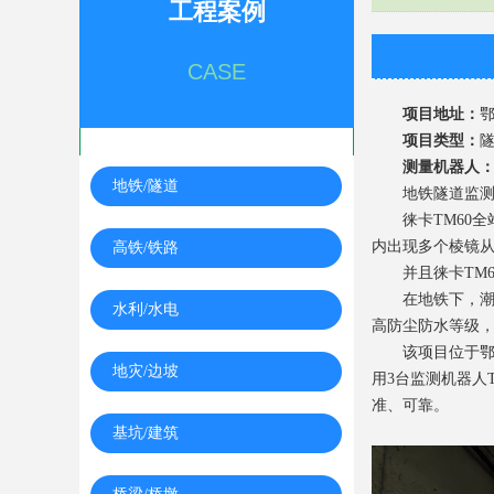
工程案例
CASE
项目地址：
项目类型：
测量机器人
地铁/隧道
地铁隧道监测中
徕卡TM60全
内出现多个棱镜
高铁/铁路
并且徕卡TM60
在地铁下，潮湿
水利/水电
高防尘防水等级
该项目位于鄂尔
地灾/边坡
用3台监测机器人
准、可靠。
基坑/建筑