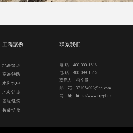
工程案例
联系我们
电 话：400-099-1316
地铁/隧道
电 话：400-099-1316
高铁/铁路
联系人：租个量
水利/水电
邮 箱：321034026@qq.com
地灾/边坡
网 址：
https://www.cqzgl.cn
基坑/建筑
桥梁/桥墩