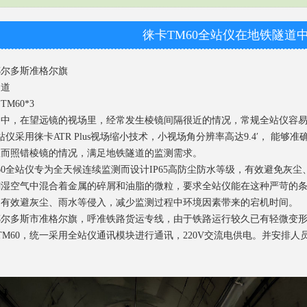
徕卡TM60全站仪在地铁隧道
鄂尔多斯准格尔旗
隧道
：
TM60*3
，在望远镜的视场里，经常发生棱镜间隔很近的情况，常规全站仪容易同
站仪
采用徕卡ATR Plus视场缩小技术，小视场角分辨率高达9.4′， 
从而照错棱镜的情况，满足地铁隧道的监测需求。
全站仪专为全天候连续监测而设计IP65高防尘防水等级，有效避免灰尘、
空气中混合着金属的碎屑和油脂的微粒，要求全站仪能在这种严苛的条件
，有效避灰尘、雨水等侵入，减少监测过程中环境因素带来的宕机时间。
多斯市准格尔旗，呼准铁路货运专线，由于铁路运行较久已有轻微变形
TM60，统一采用全站仪通讯模块进行通讯，220V交流电供电。并安排